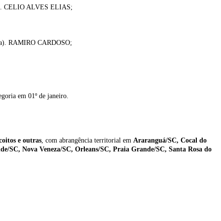
a). CELIO ALVES ELIAS;
Sr(a). RAMIRO CARDOSO;
goria em 01º de janeiro.
oitos e outras
, com abrangência territorial em
Araranguá/SC, Cocal do
de/SC, Nova Veneza/SC, Orleans/SC, Praia Grande/SC, Santa Rosa do