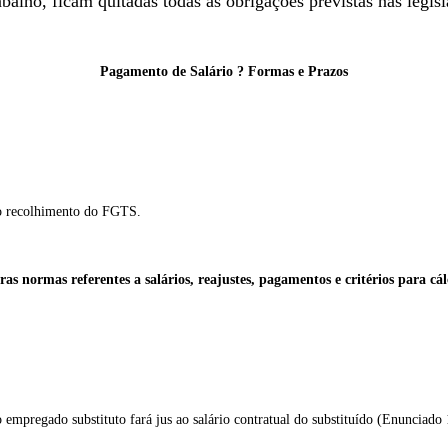
lho, ficam quitadas todas as obrigações previstas nas legisla
Pagamento de Salário ? Formas e Prazos
do recolhimento do FGTS.
as normas referentes a salários, reajustes, pagamentos e critérios para cá
 empregado substituto fará jus ao salário contratual do substituído (Enunciado