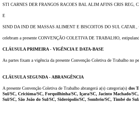
STI CARNES DER FRANGOS RACOES BAL ALIM AFINS CRIS REG, CNPJ n. 80
E
SIND DA IND DE MASSAS ALIMENT E BISCOITOS DO SUL CATAR., CNPJ n. 
celebram a presente CONVENÇÃO COLETIVA DE TRABALHO, estipulando as co
CLÁUSULA PRIMEIRA - VIGÊNCIA E DATA-BASE
As partes fixam a vigência da presente Convenção Coletiva de Trabalho no pe
CLÁUSULA SEGUNDA - ABRANGÊNCIA
A presente Convenção Coletiva de Trabalho abrangerá a(s) categoria(s)
dos T
Sul/SC, Criciúma/SC, Forquilhinha/SC, Içara/SC, Jacinto Machado/SC
Sul/SC, São João do Sul/SC, Siderópolis/SC, Sombrio/SC, Timbé do Su