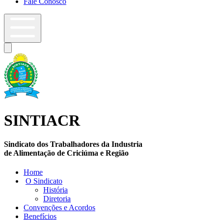
Fale Conosco
SINTIACR
Sindicato dos Trabalhadores da Industria
de Alimentação de Criciúma e Região
Home
O Sindicato
História
Diretoria
Convenções e Acordos
Benefícios