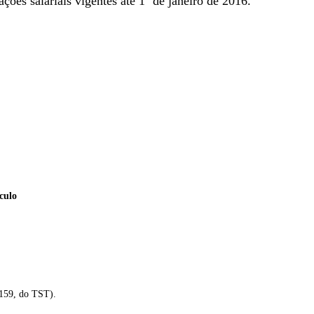
ções salariais vigentes até 1º de janeiro de 2016.
lculo
 159, do TST).